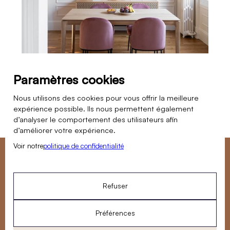
Paramètres cookies
Nous utilisons des cookies pour vous offrir la meilleure
expérience possible. Ils nous permettent également
d’analyser le comportement des utilisateurs afin
d’améliorer votre expérience.
Voir notre
politique de confidentialité
Vous souhaitez nous confier un projet de rénovation ?
Notre équipe est disponible du lundi au vendredi pour
Refuser
répondre à vos questions.
NOUS RENCONTRER
Préférences