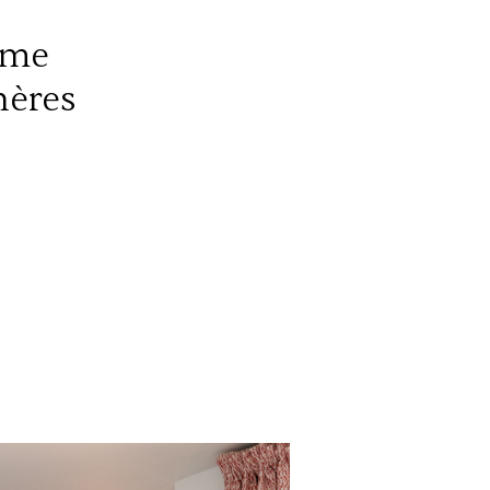
ème
hères