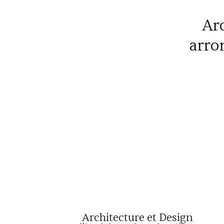
Ar
arro
Architecture et Design