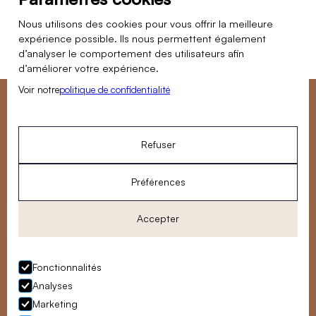
Nous utilisons des cookies pour vous offrir la meilleure
expérience possible. Ils nous permettent également
d’analyser le comportement des utilisateurs afin
d’améliorer votre expérience.
Voir notre
politique de confidentialité
Vous souhaitez nous confier un projet de rénovation ?
Notre équipe est disponible du lundi au vendredi pour
Refuser
répondre à vos questions.
NOUS RENCONTRER
Préférences
8, rue du Chat-Haret, 60300 Senlis
Accepter
contact@atmospheres-design.com
+33 (0) 6 64 24 78 64
Fonctionnalités
Analyses
Marketing